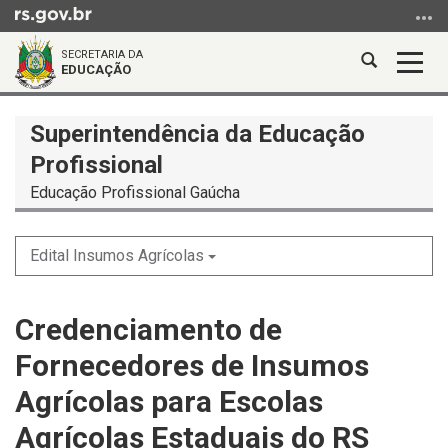
Ir
para
SECRETARIA DA
o
Abrir
Alter
EDUCAÇÃO
conteúdo
a
a
Ir
Início
busca
nave
Superintendência da Educação
para
do
o
conteúdo
Profissional
menu
Educação Profissional Gaúcha
Ir
para
a
Edital Insumos Agrícolas
busca
Credenciamento de
Fornecedores de Insumos
Agrícolas para Escolas
Agrícolas Estaduais do RS