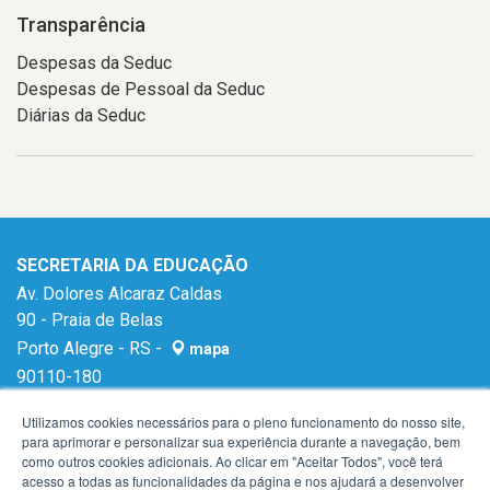
Transparência
Despesas da Seduc
Despesas de Pessoal da Seduc
Diárias da Seduc
SECRETARIA DA EDUCAÇÃO
Av. Dolores Alcaraz Caldas
90 - Praia de Belas
Porto Alegre - RS -
mapa
90110-180
E-mail:
gabinetese@seduc.rs.gov.br
Utilizamos cookies necessários para o pleno funcionamento do nosso site,
para aprimorar e personalizar sua experiência durante a navegação, bem
como outros cookies adicionais. Ao clicar em "Aceitar Todos", você terá
acesso a todas as funcionalidades da página e nos ajudará a desenvolver