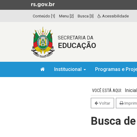
Ir
para
Conteúdo [1]
Menu [2]
Busca [3]
Acessibilidade
o
conteúdo
Ir
SECRETARIA DA
para
EDUCAÇÃO
o
menu
Ir
Início
para
Institucional
Programas e Proj
do
a
menu
Início
busca
do
Inicia
conteúdo
Voltar
Imprim
Busca de