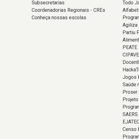
Subsecretarias
Todo J
Coordenadorias Regionais - CREs
Alfabet
Conheça nossas escolas
Program
Agiliza
Partiu 
Aliment
PEATE
CIPAVE
Docent
HackaT
Jogos 
Saúde 
Proser
Projeto
Program
SAERS
EJATE
Censo 
Progra