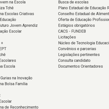
ovem na Escola
Busca de escolas
iza Tchê
Plano Estadual de Educação 
a Escolas Criativas
Conselho Estadual de Alimen
 Educação
Oferta de Educação Profissio
Futuro Jovem Aprendiz
Estágios obrigatórios
ação Escolar
CACS - FUNDEB
Licitações
 +
Núcleo de Tecnologia Educaci
EPT
Convênios e parcerias
chê
Legislações pertinentes
Escolares
Consulta candidato
na Escola
Documentos Orientadores
 Gurias na Inovação
a Bolsa Família
C
Escolar
ma de Reconhecimento