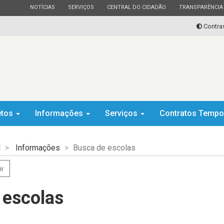
ESTADO
ESTADO
ESTADO
ESTADO
NOTÍCIAS
SERVIÇOS
CENTRAL DO CIDADÃO
TRANSPARÊNCIA
Contra
etos
Informações
Serviços
Contratos Tempo
l
Informações
Busca de escolas
ir
 escolas