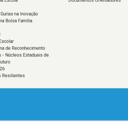
na Escola
Documentos Orientadores
 Gurias na Inovação
a Bolsa Família
C
Escolar
ma de Reconhecimento
 - Núcleos Estaduais de
uturo
26
 Resilientes