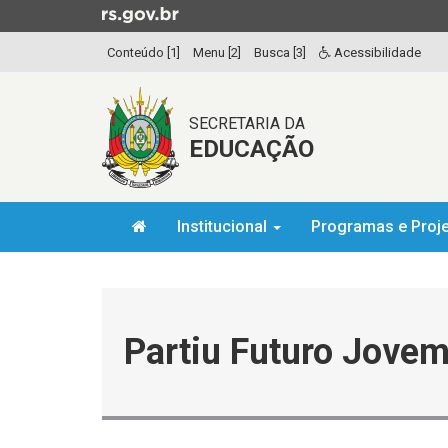
Ir
para
Conteúdo [1]
Menu [2]
Busca [3]
Acessibilidade
o
conteúdo
Ir
SECRETARIA DA
para
EDUCAÇÃO
o
menu
Ir
Início
para
Institucional
Programas e Proj
do
a
menu
Início
busca
do
conteúdo
Partiu Futuro Jovem