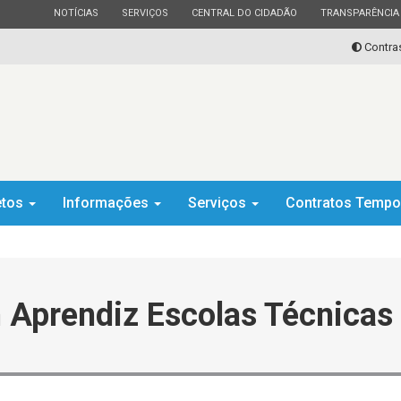
ESTADO
ESTADO
ESTADO
ESTADO
NOTÍCIAS
SERVIÇOS
CENTRAL DO CIDADÃO
TRANSPARÊNCIA
Contra
etos
Informações
Serviços
Contratos Tempo
 Aprendiz Escolas Técnicas