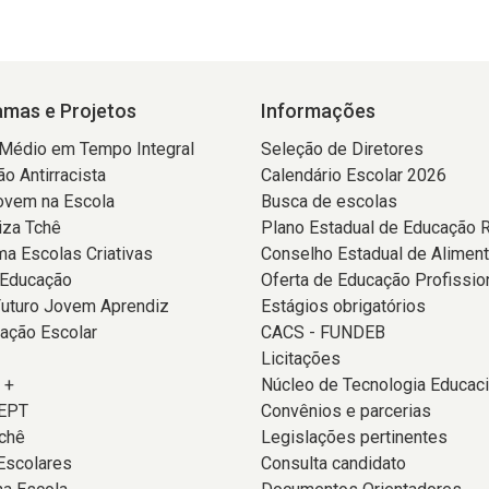
mas e Projetos
Informações
 Médio em Tempo Integral
Seleção de Diretores
o Antirracista
Calendário Escolar 2026
ovem na Escola
Busca de escolas
iza Tchê
Plano Estadual de Educação 
a Escolas Criativas
Conselho Estadual de Alimen
 Educação
Oferta de Educação Profissio
Futuro Jovem Aprendiz
Estágios obrigatórios
ação Escolar
CACS - FUNDEB
Licitações
 +
Núcleo de Tecnologia Educaci
EPT
Convênios e parcerias
chê
Legislações pertinentes
Escolares
Consulta candidato