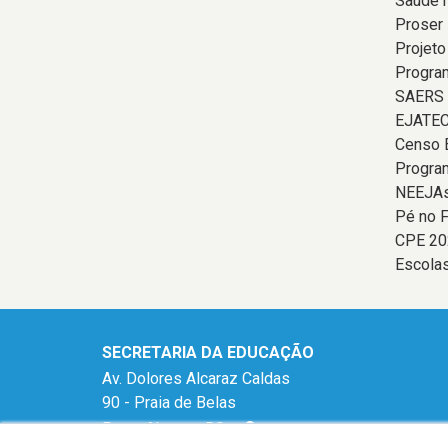
Saúde 
Proser
Projeto
Program
SAERS
EJATE
Censo 
Progra
NEEJAs
Pé no F
CPE 20
Escolas
SECRETARIA DA EDUCAÇÃO
Av. Dolores Alcaraz Caldas
90 - Praia de Belas
Porto Alegre - RS -
mapa