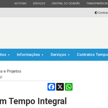
ESTADO
ESTADO
ESTADO
ESTADO
NOTÍCIAS
SERVIÇOS
CENTRAL DO CIDADÃO
TRANSPARÊNCIA
Contra
etos
Informações
Serviços
Contratos Tempo
s e Projetos
al
Facebook
X
WhatsApp
m Tempo Integral