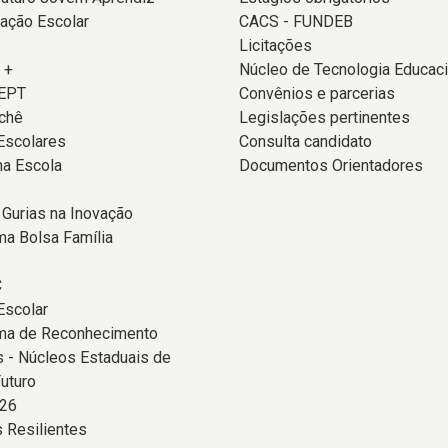
ação Escolar
CACS - FUNDEB
Licitações
 +
Núcleo de Tecnologia Educaci
EPT
Convênios e parcerias
chê
Legislações pertinentes
Escolares
Consulta candidato
na Escola
Documentos Orientadores
 Gurias na Inovação
a Bolsa Família
C
Escolar
ma de Reconhecimento
 - Núcleos Estaduais de
uturo
26
 Resilientes