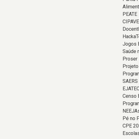
Aliment
PEATE
CIPAVE
Docent
HackaT
Jogos 
Saúde 
Proser
Projeto
Program
SAERS
EJATE
Censo 
Progra
NEEJAs
Pé no F
CPE 20
Escolas