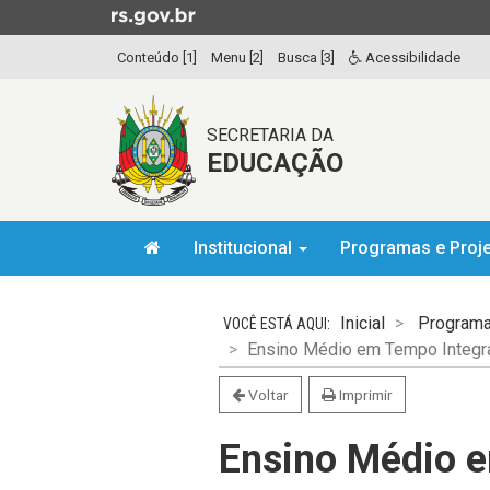
Ir
para
Conteúdo [1]
Menu [2]
Busca [3]
Acessibilidade
o
conteúdo
Ir
SECRETARIA DA
para
EDUCAÇÃO
o
menu
Ir
Início
para
Institucional
Programas e Proj
do
a
menu
Início
busca
do
Inicial
Programa
conteúdo
Ensino Médio em Tempo Integr
Voltar
Imprimir
Ensino Médio e