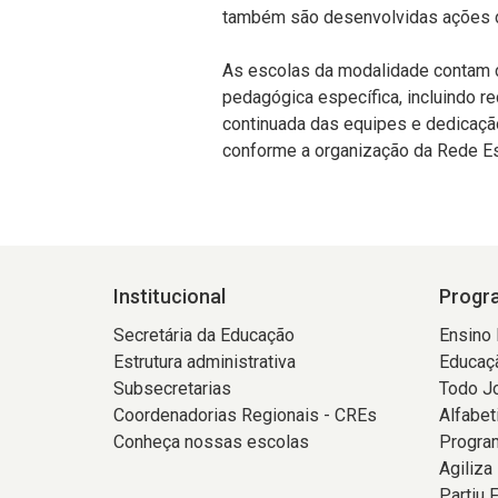
também são desenvolvidas ações 
As escolas da modalidade contam c
pedagógica específica, incluindo r
continuada das equipes e dedicação
conforme a organização da Rede Es
Institucional
Progra
Secretária da Educação
Ensino
Estrutura administrativa
Educaçã
Subsecretarias
Todo J
Coordenadorias Regionais - CREs
Alfabet
Conheça nossas escolas
Program
Agiliza
Partiu 