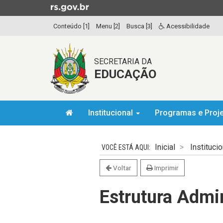
Ir
para
Conteúdo [1]
Menu [2]
Busca [3]
Acessibilidade
o
conteúdo
Ir
SECRETARIA DA
para
EDUCAÇÃO
o
menu
Ir
Início
para
Institucional
Programas e Proj
do
a
menu
Início
busca
do
Inicial
Institucio
conteúdo
Voltar
Imprimir
Estrutura Admin