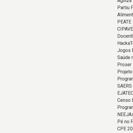
Agiliza
Partiu 
Aliment
PEATE
CIPAVE
Docent
HackaT
Jogos 
Saúde 
Proser
Projeto
Program
SAERS
EJATE
Censo 
Progra
NEEJAs
Pé no F
CPE 20