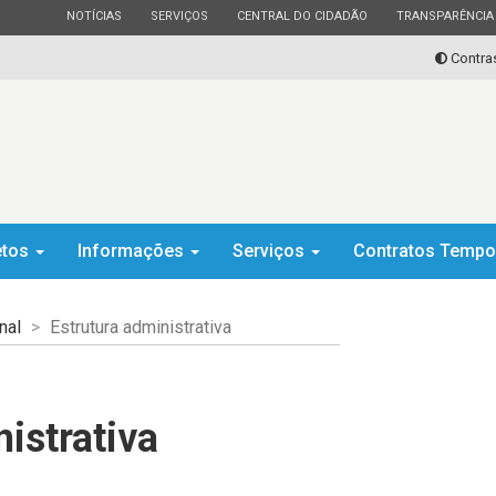
ESTADO
ESTADO
ESTADO
ESTADO
NOTÍCIAS
SERVIÇOS
CENTRAL DO CIDADÃO
TRANSPARÊNCIA
Contra
etos
Informações
Serviços
Contratos Tempo
nal
Estrutura administrativa
istrativa