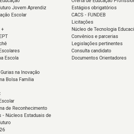
 Educação
Oferta de Educação Profissio
Futuro Jovem Aprendiz
Estágios obrigatórios
ação Escolar
CACS - FUNDEB
Licitações
 +
Núcleo de Tecnologia Educaci
EPT
Convênios e parcerias
chê
Legislações pertinentes
Escolares
Consulta candidato
na Escola
Documentos Orientadores
 Gurias na Inovação
a Bolsa Família
C
Escolar
ma de Reconhecimento
 - Núcleos Estaduais de
uturo
26