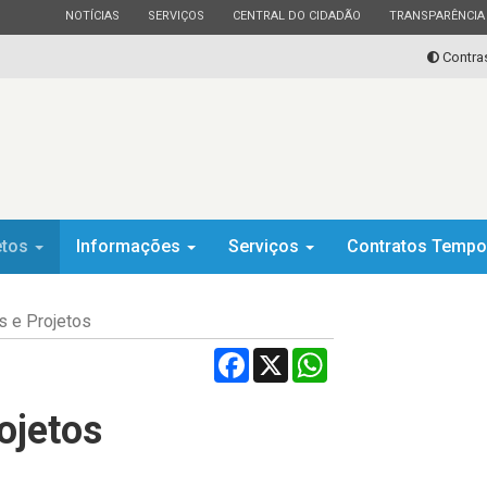
ESTADO
ESTADO
ESTADO
ESTADO
NOTÍCIAS
SERVIÇOS
CENTRAL DO CIDADÃO
TRANSPARÊNCIA
Contra
etos
Informações
Serviços
Contratos Tempo
 e Projetos
Facebook
X
WhatsApp
ojetos