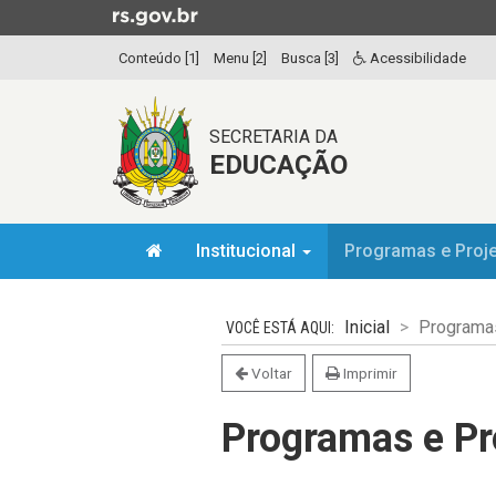
Ir
para
Conteúdo [1]
Menu [2]
Busca [3]
Acessibilidade
o
conteúdo
Ir
SECRETARIA DA
para
EDUCAÇÃO
o
menu
Ir
Início
para
Institucional
Programas e Proj
do
a
menu
Início
busca
do
Inicial
Programas
conteúdo
Voltar
Imprimir
Programas e Pr