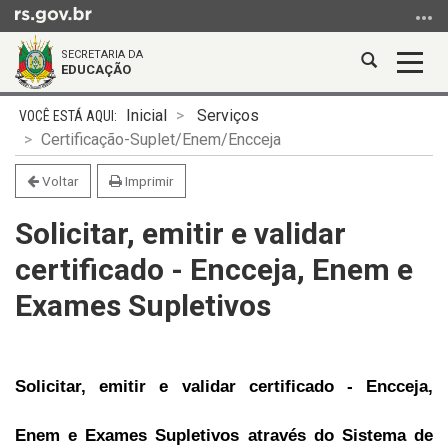
Ir
para
SECRETARIA DA
o
Abrir
Alter
EDUCAÇÃO
conteúdo
a
a
Ir
Início
busca
nave
Inicial
Serviços
para
do
Certificação-Suplet/Enem/Encceja
o
conteúdo
menu
Voltar
Imprimir
Ir
Solicitar, emitir e validar
para
a
certificado - Encceja, Enem e
busca
Exames Supletivos
Solicitar, emitir e validar certificado - Encceja, 
Enem e Exames Supletivos através do Sistema de 