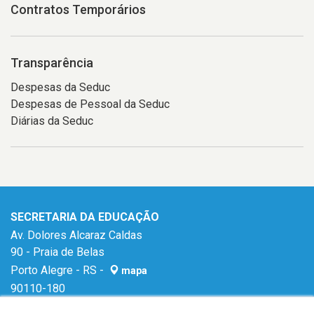
Contratos Temporários
Transparência
Despesas da Seduc
Despesas de Pessoal da Seduc
Diárias da Seduc
SECRETARIA DA EDUCAÇÃO
Av. Dolores Alcaraz Caldas
90 - Praia de Belas
Porto Alegre - RS -
mapa
90110-180
E-mail:
gabinetese@seduc.rs.gov.br