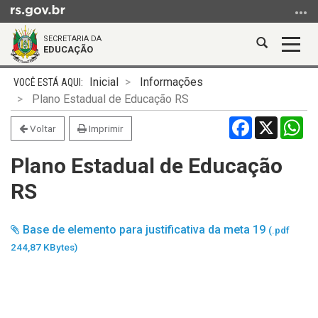
Ir
para
SECRETARIA DA
o
Abrir
Alter
EDUCAÇÃO
conteúdo
a
a
Ir
Início
busca
nave
Inicial
Informações
para
do
Plano Estadual de Educação RS
o
conteúdo
Facebook
X
Wh
menu
Voltar
Imprimir
Ir
Plano Estadual de Educação
para
a
RS
busca
Base de elemento para justificativa da meta 19
(.pdf
244,87 KBytes)