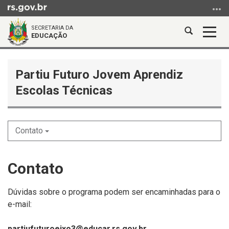
Ir
para
SECRETARIA DA
o
Abrir
Alter
EDUCAÇÃO
conteúdo
a
a
Ir
Início
busca
nave
para
do
Partiu Futuro Jovem Aprendiz
o
conteúdo
Escolas Técnicas
menu
Ir
para
a
Contato
busca
Contato
Dúvidas sobre o programa podem ser encaminhadas para o
e-mail:
partiufuturoeixo3@educar.rs.gov.br