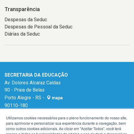
Transparência
Despesas da Seduc
Despesas de Pessoal da Seduc
Diárias da Seduc
SECRETARIA DA EDUCAÇÃO
Av. Dolores Alcaraz Caldas
90 - Praia de Belas
Porto Alegre - RS -
mapa
90110-180
E-mail:
gabinetese@seduc.rs.gov.br
Utilizamos cookies necessários para o pleno funcionamento do nosso site,
para aprimorar e personalizar sua experiência durante a navegação, bem
como outros cookies adicionais. Ao clicar em "Aceitar Todos", você terá
acesso a todas as funcionalidades da página e nos ajudará a desenvolver