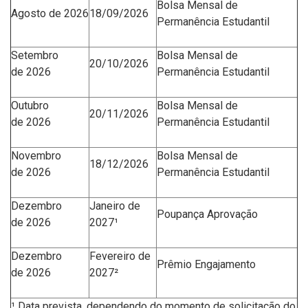
Bolsa Mensal de
Agosto de
2026
18/09/2026
Permanência Estudantil
Setembro
Bolsa Mensal de
20/10/2026
de
2026
Permanência Estudantil
Outubro
Bolsa Mensal de
20/11/2026
de
2026
Permanência Estudantil
Novembro
Bolsa Mensal de
18/12/2026
de
2026
Permanência Estudantil
Dezembro
Janeiro de
Poupança Aprovação
de
2026
2027
¹
Dezembro
Fevereiro de
Prêmio Engajamento
de
2026
2027
²
¹ Data prevista, dependendo do momento de solicitação do