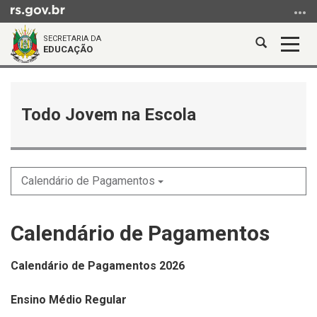
Ir
para
SECRETARIA DA
o
Abrir
Alter
EDUCAÇÃO
conteúdo
a
a
Ir
Início
busca
nave
para
do
o
conteúdo
Todo Jovem na Escola
menu
Ir
para
a
Calendário de Pagamentos
busca
Calendário de Pagamentos
Calendário de Pagamentos 2026
Ensino Médio Regular