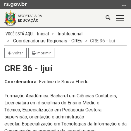
Ir
para
SECRETARIA DA
o
Abrir
Alter
EDUCAÇÃO
conteúdo
a
a
Ir
Início
busca
nave
Inicial
Institucional
para
do
Coordenadorias Regionais - CREs
CRE 36 - Ijuí
o
conteúdo
menu
Voltar
Imprimir
Ir
CRE 36 - Ijuí
para
a
busca
Coordenadora:
Eveline de Souza Eberle
Formação Acadêmica: Bacharel em Ciências Contábeis;
Licenciatura em disciplinas do Ensino Médio e
Técnico; Especialização em Pedagogia Gestora:
supervisão, orientação e administração
escolar; Especialização em Tecnologias da Informação e da
Comunicação na promoção da aprendizagem.