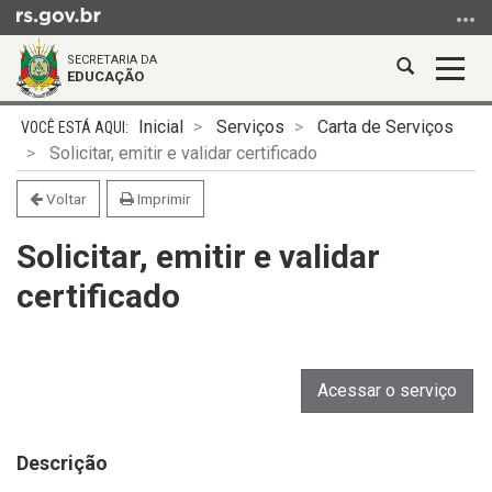
Ir
para
SECRETARIA DA
o
Abrir
Alter
EDUCAÇÃO
conteúdo
a
a
Ir
Início
busca
nave
Inicial
Serviços
Carta de Serviços
para
do
Solicitar, emitir e validar certificado
o
conteúdo
menu
Voltar
Imprimir
Ir
Solicitar, emitir e validar
para
a
certificado
busca
Acessar o serviço
Descrição