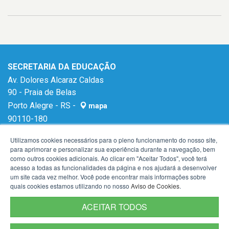
SECRETARIA DA EDUCAÇÃO
Av. Dolores Alcaraz Caldas
90 - Praia de Belas
Porto Alegre - RS -
mapa
90110-180
E-mail:
gabinetese@seduc.rs.gov.br
Utilizamos cookies necessários para o pleno funcionamento do nosso site,
para aprimorar e personalizar sua experiência durante a navegação, bem
como outros cookies adicionais. Ao clicar em "Aceitar Todos", você terá
acesso a todas as funcionalidades da página e nos ajudará a desenvolver
um site cada vez melhor. Você pode encontrar mais informações sobre
quais cookies estamos utilizando no nosso
Aviso de Cookies
.
ACEITAR TODOS