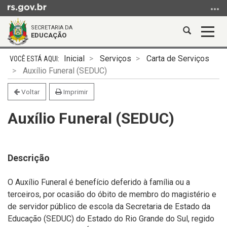
Ir
para
SECRETARIA DA
o
Abrir
Alter
EDUCAÇÃO
conteúdo
a
a
Ir
Início
busca
nave
Inicial
Serviços
Carta de Serviços
para
do
Auxílio Funeral (SEDUC)
o
conteúdo
menu
Voltar
Imprimir
Ir
Auxílio Funeral (SEDUC)
para
a
busca
Descrição
O Auxílio Funeral é benefício deferido à família ou a
terceiros, por ocasião do óbito de membro do magistério e
de servidor público de escola da Secretaria de Estado da
Educação (SEDUC) do Estado do Rio Grande do Sul, regido