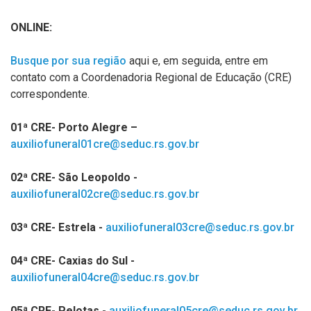
ONLINE:
Busque por sua região
aqui e, em seguida, entre em
contato com a Coordenadoria Regional de Educação (CRE)
correspondente.
01ª CRE- Porto Alegre –
auxiliofuneral01cre@seduc.rs.gov.br
02ª CRE- São Leopoldo -
auxiliofuneral02cre@seduc.rs.gov.br
03ª CRE- Estrela -
auxiliofuneral03cre@seduc.rs.gov.br
04ª CRE- Caxias do Sul -
auxiliofuneral04cre@seduc.rs.gov.br
05ª CRE- Pelotas -
auxiliofuneral05cre@seduc.rs.gov.br