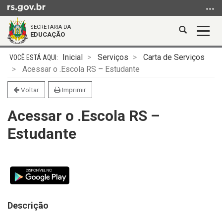
Ir
para
SECRETARIA DA
o
Abrir
Alter
EDUCAÇÃO
conteúdo
a
a
Ir
Início
busca
nave
Inicial
Serviços
Carta de Serviços
para
do
Acessar o .Escola RS – Estudante
o
conteúdo
menu
Voltar
Imprimir
Ir
Acessar o .Escola RS –
para
a
Estudante
busca
Descrição