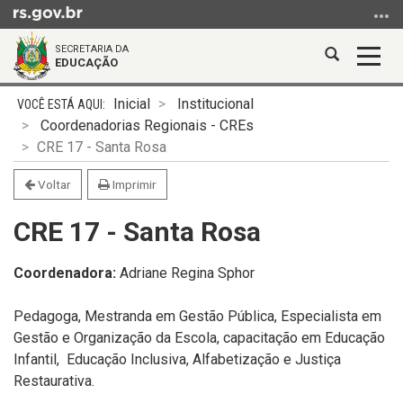
Ir
para
SECRETARIA DA
o
Abrir
Alter
EDUCAÇÃO
conteúdo
a
a
Ir
Início
busca
nave
Inicial
Institucional
para
do
Coordenadorias Regionais - CREs
o
conteúdo
CRE 17 - Santa Rosa
menu
Ir
Voltar
Imprimir
para
CRE 17 - Santa Rosa
a
busca
Coordenadora:
Adriane Regina Sphor
Pedagoga, Mestranda em Gestão Pública, Especialista em
Gestão e Organização da Escola, capacitação em Educação
Infantil, Educação Inclusiva, Alfabetização e Justiça
Restaurativa.